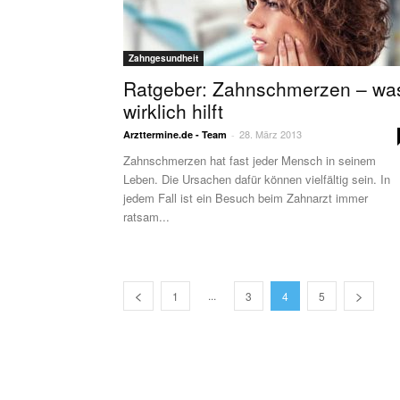
Zahngesundheit
Ratgeber: Zahnschmerzen – wa
wirklich hilft
28. März 2013
Arzttermine.de - Team
-
Zahnschmerzen hat fast jeder Mensch in seinem
Leben. Die Ursachen dafür können vielfältig sein. In
jedem Fall ist ein Besuch beim Zahnarzt immer
ratsam...
...
1
3
4
5