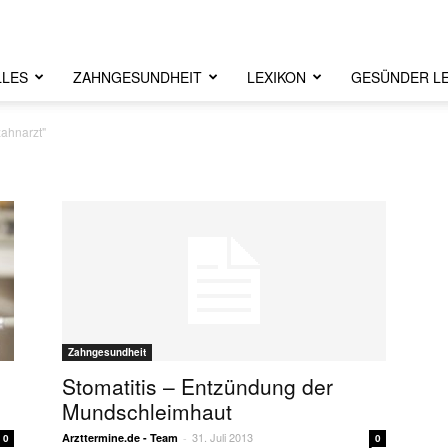
LLES
ZAHNGESUNDHEIT
LEXIKON
GESÜNDER L
zahnarzt"
Zahngesundheit
Stomatitis – Entzündung der
Mundschleimhaut
31. Juli 2013
Arzttermine.de - Team
-
0
0