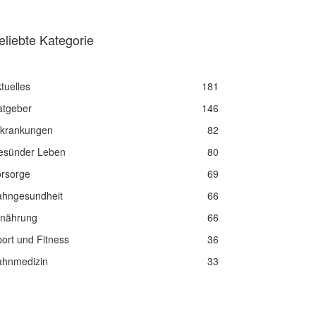
eliebte Kategorie
tuelles
181
atgeber
146
rkrankungen
82
esünder Leben
80
orsorge
69
ahngesundheit
66
rnährung
66
ort und Fitness
36
ahnmedizin
33