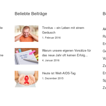
Beliebte Beiträge
B
ie
Tinnitus – ein Leben mit einem
Ak
Geräusch
R
1. Februar 2016
E
Warum unsere eigenen Vorsätze für
G
rne
das neue Jahr oft keinen Erfolg...
V
4. Januar 2016
Z
E
Heute ist Welt-AIDS-Tag
1. Dezember 2015
Sp
Z