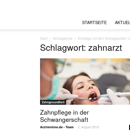
STARTSEITE
AKTUE
Start
Schlagworte
Einträge mit den Schlagworten "
Schlagwort: zahnarzt
Zahngesundheit
Zahnpflege in der
Schwangerschaft
2. August 2013
Arzttermine.de - Team
-