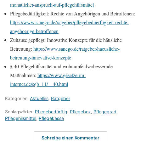
monatlicher-anspruch-auf-pflegehilfsmittel
Pflegebedürftigkeit: Rechte von Angehörigen und Betroffenen:
https://www.sanego.de/ratgeber/pflegebeduerftigkeit-rechte-
angehoerige-betroffenen
Zuhause gepflegt: Innovative Konzepte für die häusliche
Betreuung:
https://www.sanego.de/ratgeber/haeusliche-
betreuung-innovative-konzepte
§ 40
Pflegehilfsmittel und wohnumfeldverbessernde
Maßnahmen:
https://www.gesetze-im-
internet.de/sgb_11/__40.html
Kategorien:
Aktuelles
,
Ratgeber
Schlagwörter:
Pflegebedürftig
,
Pflegebox
,
Pflegegrad
,
Pflegehilsmittel
,
Pflegekasse
Schreibe einen Kommentar