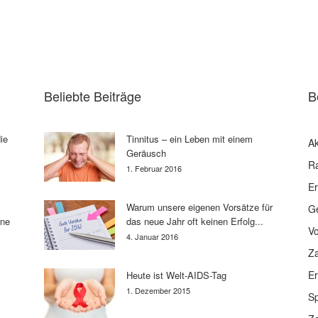
Beliebte Beiträge
B
ie
Tinnitus – ein Leben mit einem
Ak
Geräusch
R
1. Februar 2016
E
Warum unsere eigenen Vorsätze für
G
rne
das neue Jahr oft keinen Erfolg...
V
4. Januar 2016
Z
E
Heute ist Welt-AIDS-Tag
1. Dezember 2015
Sp