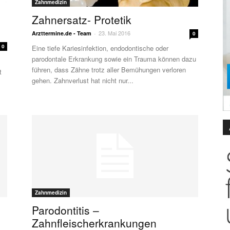
Zahnmedizin
Zahnersatz- Protetik
23. Mai 2016
Arzttermine.de - Team
-
0
0
Eine tiefe Kariesinfektion, endodontische oder
parodontale Erkrankung sowie ein Trauma können dazu
führen, dass Zähne trotz aller Bemühungen verloren
t
gehen. Zahnverlust hat nicht nur...
Zahnmedizin
Parodontitis –
Zahnfleischerkrankungen