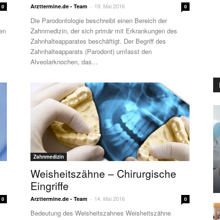
19. Mai 2016
Arzttermine.de - Team
-
0
0
Die Parodontologie beschreibt einen Bereich der
gen
Zahnmedizin, der sich primär mit Erkrankungen des
Zahnhalteapparates beschäftigt. Der Begriff des
Zahnhalteapparats (Parodont) umfasst den
Alveolarknochen, das...
Zahnmedizin
Weisheitszähne – Chirurgische
Eingriffe
14. Mai 2016
Arzttermine.de - Team
-
0
0
Bedeutung des Weisheitszahnes Weisheitszähne