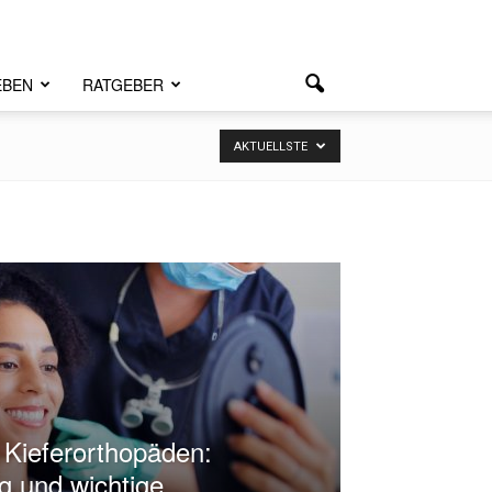
EBEN
RATGEBER
AKTUELLSTE
 Kieferorthopäden:
g und wichtige