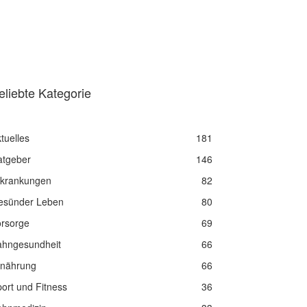
eliebte Kategorie
tuelles
181
atgeber
146
rkrankungen
82
esünder Leben
80
orsorge
69
ahngesundheit
66
rnährung
66
ort und Fitness
36