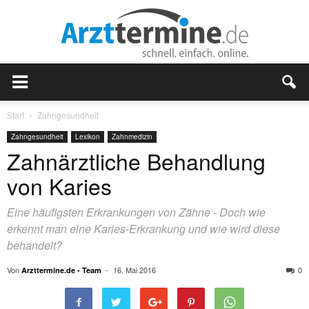
Start
Zahngesundheit
Zahngesundheit
Lexikon
Zahnmedizin
Zahnärztliche Behandlung
von Karies
Eine häufigsten Erkrankungen von Zähne - Doch wie
erkennt man eine Karies-Erkrankung und wie wird diese
behandelt?
Von
-
16. Mai 2016
0
Arzttermine.de - Team