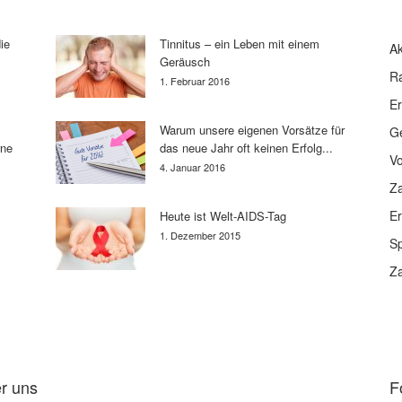
ie
Tinnitus – ein Leben mit einem
Ak
Geräusch
R
1. Februar 2016
E
Warum unsere eigenen Vorsätze für
G
rne
das neue Jahr oft keinen Erfolg...
V
4. Januar 2016
Z
E
Heute ist Welt-AIDS-Tag
1. Dezember 2015
Sp
Z
r uns
F