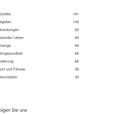
tuelles
181
atgeber
146
rkrankungen
82
esünder Leben
80
orsorge
69
ahngesundheit
66
rnährung
66
ort und Fitness
36
ahnmedizin
33
olgen Sie uns