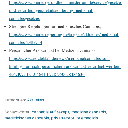
https://www.bundesgesundheitsministerium.de/service/gesetze-
und-verordnungen/detail/aenderung-medizinal-
cannabisgesetzes
Strengere Regelungen für medizinisches Cannabis,
https://www.bundesregierung.de/breg-de/aktuelles/medizinal-
cannabis-2387714
Persönlicher Arztkontakt bei Medizinalcannabis,
https://www.aerzteblatt.de/news/medizinalcannabis-soll-
kunftig-nur-nach-personlichem-arztkontakt-verordnet-werden-
4c6cf97a-bcf2-4641-b7a8-9506c8434636
Kategorien:
Aktuelles
Schlagwörter:
cannabis auf rezept
,
medizinalcannabis
,
medizinisches cannabis
,
privatrezept
,
telemedizin