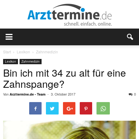
Start
Lexikon
Zahnmedizin
Lexikon
Zahnmedizin
Bin ich mit 34 zu alt für eine
Zahnspange?
Von
-
3. Oktober 2017
0
Arzttermine.de - Team