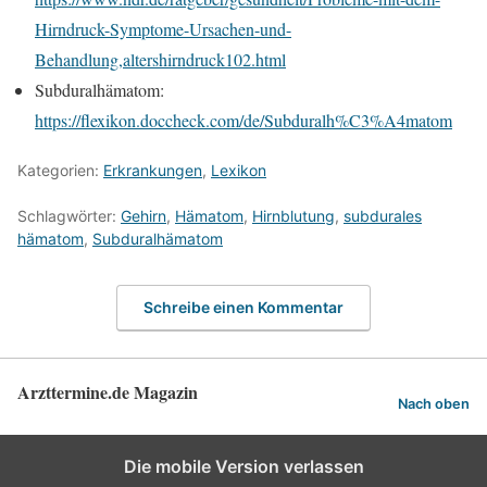
Hirndruck-Symptome-Ursachen-und-
Behandlung,altershirndruck102.html
Subduralhämatom:
https://flexikon.doccheck.com/de/Subduralh%C3%A4matom
Kategorien:
Erkrankungen
,
Lexikon
Schlagwörter:
Gehirn
,
Hämatom
,
Hirnblutung
,
subdurales
hämatom
,
Subduralhämatom
Schreibe einen Kommentar
Arzttermine.de Magazin
Nach oben
Die mobile Version verlassen