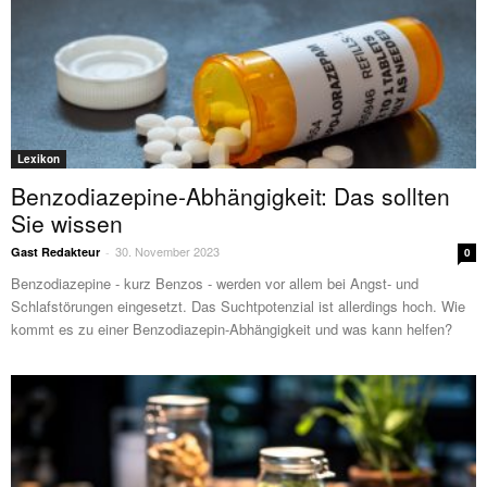
Lexikon
Benzodiazepine-Abhängigkeit: Das sollten
Sie wissen
30. November 2023
Gast Redakteur
-
0
Benzodiazepine - kurz Benzos - werden vor allem bei Angst- und
Schlafstörungen eingesetzt. Das Suchtpotenzial ist allerdings hoch. Wie
kommt es zu einer Benzodiazepin-Abhängigkeit und was kann helfen?