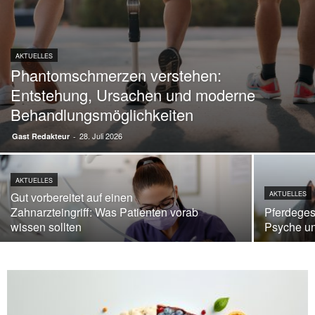
AKTUELLES
Phantomschmerzen verstehen:
Entstehung, Ursachen und moderne
Behandlungsmöglichkeiten
28. Juli 2026
Gast Redakteur
-
AKTUELLES
Gut vorbereitet auf einen
AKTUELLES
Zahnarzteingriff: Was Patienten vorab
Pferdeges
wissen sollten
Psyche un