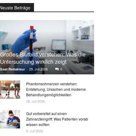
Neuste Beiträge
Großes Blutbild verstehen: Was die
Untersuchung wirklich zeigt
29. Juli 2026
0
Gast Redakteur
-
Phantomschmerzen verstehen:
Entstehung, Ursachen und moderne
Behandlungsmöglichkeiten
28. Juli 2026
Gut vorbereitet auf einen
Zahnarzteingriff: Was Patienten vorab
wissen sollten
9. Juli 2026