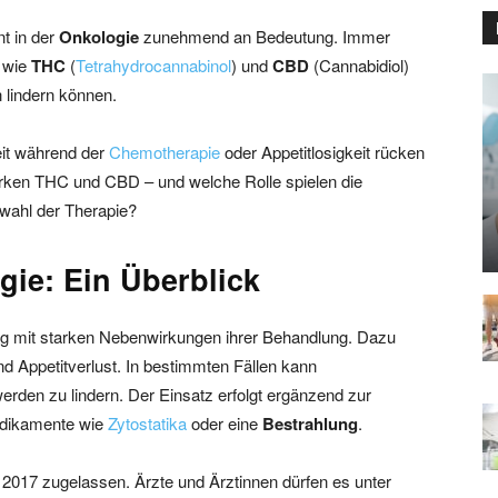
t in der
Onkologie
zunehmend an Bedeutung. Immer
e wie
THC
(
Tetrahydrocannabinol
) und
CBD
(Cannabidiol)
 lindern können.
it während der
Chemotherapie
oder Appetitlosigkeit rücken
rken THC und CBD – und welche Rolle spielen die
wahl der Therapie?
gie: Ein Überblick
ig mit starken Nebenwirkungen ihrer Behandlung. Dazu
d Appetitverlust. In bestimmten Fällen kann
erden zu lindern. Der Einsatz erfolgt ergänzend zur
Medikamente wie
Zytostatika
oder eine
Bestrahlung
.
 2017 zugelassen. Ärzte und Ärztinnen dürfen es unter