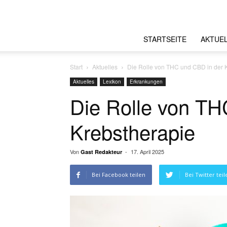
STARTSEITE
AKTUE
Start
Aktuelles
Die Rolle von THC und CBD in der 
Aktuelles
Lexikon
Erkrankungen
Die Rolle von TH
Krebstherapie
Von
-
17. April 2025
Gast Redakteur
Bei Facebook teilen
Bei Twitter teil