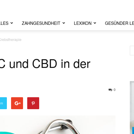
LLES
ZAHNGESUNDHEIT
LEXIKON
GESÜNDER L
Krebstherapie
C und CBD in der
0
en