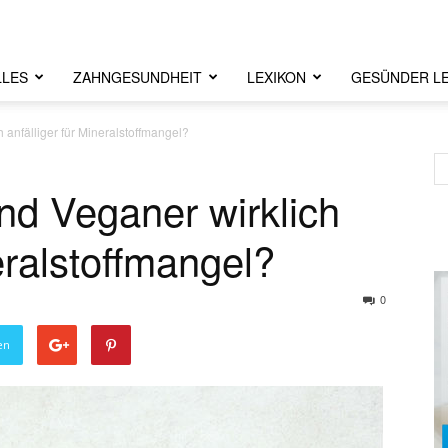
LLES
ZAHNGESUNDHEIT
LEXIKON
GESÜNDER L
 anfälliger für Mineralstoffmangel?
nd Veganer wirklich
eralstoffmangel?
0
en