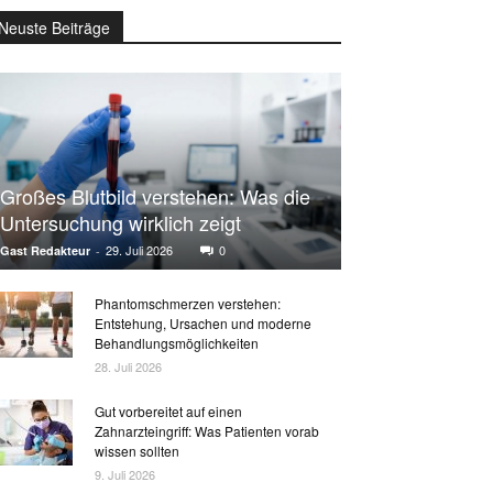
Neuste Beiträge
Großes Blutbild verstehen: Was die
Untersuchung wirklich zeigt
29. Juli 2026
0
Gast Redakteur
-
Phantomschmerzen verstehen:
Entstehung, Ursachen und moderne
Behandlungsmöglichkeiten
28. Juli 2026
Gut vorbereitet auf einen
Zahnarzteingriff: Was Patienten vorab
wissen sollten
9. Juli 2026