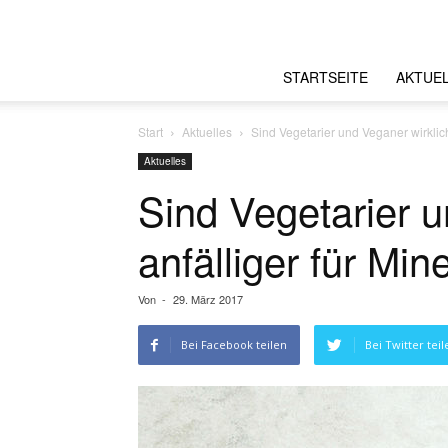
STARTSEITE
AKTUE
Start
Aktuelles
Sind Vegetarier und Veganer wirklich
Aktuelles
Sind Vegetarier u
anfälliger für Min
Von
-
29. März 2017
Bei Facebook teilen
Bei Twitter teil