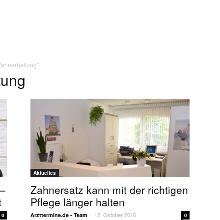
Zahnerhaltung"
tung
Aktuelles
 –
Zahnersatz kann mit der richtigen
t
Pflege länger halten
12. Oktober 2016
Arzttermine.de - Team
-
0
0