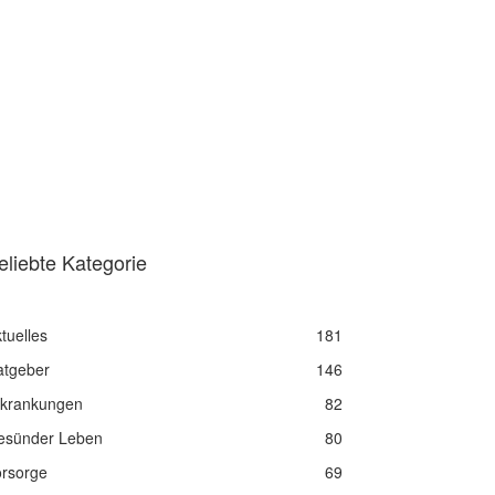
eliebte Kategorie
tuelles
181
atgeber
146
rkrankungen
82
esünder Leben
80
orsorge
69