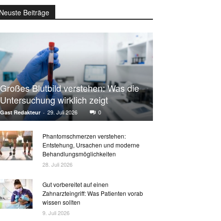
Neuste Beiträge
Großes Blutbild verstehen: Was die
Untersuchung wirklich zeigt
29. Juli 2026
0
Gast Redakteur
-
Phantomschmerzen verstehen:
Entstehung, Ursachen und moderne
Behandlungsmöglichkeiten
28. Juli 2026
Gut vorbereitet auf einen
Zahnarzteingriff: Was Patienten vorab
wissen sollten
9. Juli 2026