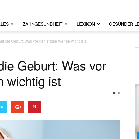
LLES
ZAHNGESUNDHEIT
LEXIKON
GESÜNDER L
auf die Geburt: Was vor den ersten Wehen wichtig ist
die Geburt: Was vor
wichtig ist
0
en