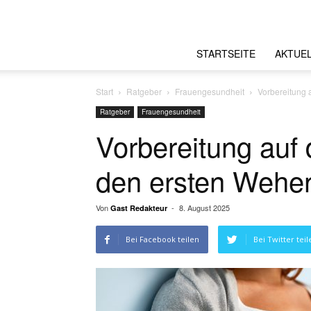
STARTSEITE
AKTUE
Start
Ratgeber
Frauengesundheit
Vorbereitung 
Ratgeber
Frauengesundheit
Vorbereitung auf 
den ersten Wehen 
Von
-
8. August 2025
Gast Redakteur
Bei Facebook teilen
Bei Twitter teil