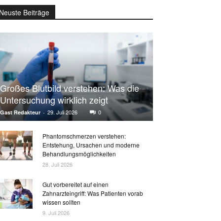
Neuste Beiträge
Großes Blutbild verstehen: Was die
Untersuchung wirklich zeigt
29. Juli 2026
0
Gast Redakteur
-
Phantomschmerzen verstehen:
Entstehung, Ursachen und moderne
Behandlungsmöglichkeiten
28. Juli 2026
Gut vorbereitet auf einen
Zahnarzteingriff: Was Patienten vorab
wissen sollten
9. Juli 2026