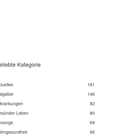
eliebte Kategorie
tuelles
181
atgeber
146
rkrankungen
82
esünder Leben
80
orsorge
69
ahngesundheit
66