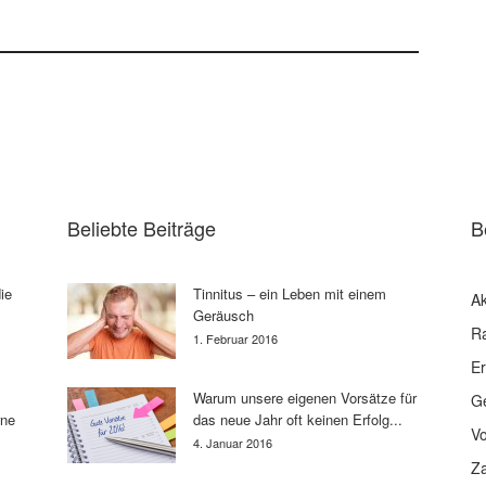
Beliebte Beiträge
B
ie
Tinnitus – ein Leben mit einem
Ak
Geräusch
R
1. Februar 2016
E
Warum unsere eigenen Vorsätze für
G
rne
das neue Jahr oft keinen Erfolg...
V
4. Januar 2016
Z