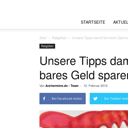
STARTSEITE
AKTUE
Start
Ratgeber
Unsere Tipps damit Sie beim Zahna
Ratgeber
Unsere Tipps dam
bares Geld spar
Von
-
12. Februar 2013
Arzttermine.de - Team
Bei Facebook teilen
Bei Twitter teil