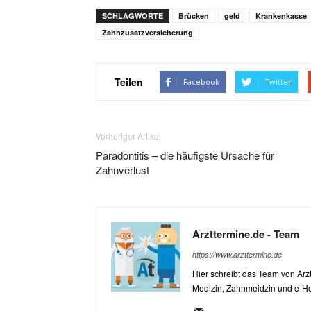
SCHLAGWORTE
Brücken
geld
Krankenkasse
Zahnzusatzversicherung
Teilen
Facebook
Twitter
Vorheriger Artikel
Paradontitis – die häufigste Ursache für
Zahnverlust
Arzttermine.de - Team
https://www.arzttermine.de
Hier schreibt das Team von Ar
Medizin, Zahnmeidzin und e-He