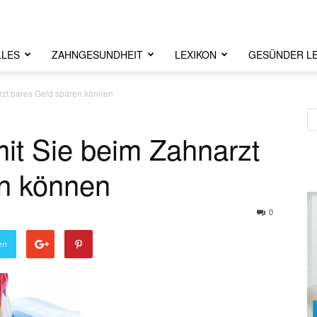
LLES
ZAHNGESUNDHEIT
LEXIKON
GESÜNDER L
rzt bares Geld sparen können
it Sie beim Zahnarzt
en können
0
en