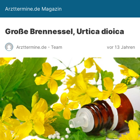
Arzttermine.de Magazin
Große Brennessel, Urtica dioica
Arzttermine.de - Team
vor 13 Jahren