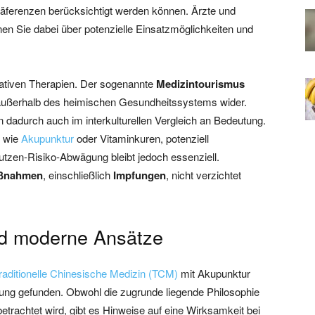
räferenzen berücksichtigt werden können. Ärzte und
nen Sie dabei über potenzielle Einsatzmöglichkeiten und
rnativen Therapien. Der sogenannte
Medizintourismus
außerhalb des heimischen Gesundheitssystems wider.
adurch auch im interkulturellen Vergleich an Bedeutung.
, wie
Akupunktur
oder Vitaminkuren, potenziell
Nutzen-Risiko-Abwägung bleibt jedoch essenziell.
aßnahmen
, einschließlich
Impfungen
, nicht verzichtet
nd moderne Ansätze
raditionelle Chinesische Medizin (TCM)
mit Akupunktur
tung gefunden. Obwohl die zugrunde liegende Philosophie
betrachtet wird, gibt es Hinweise auf eine Wirksamkeit bei