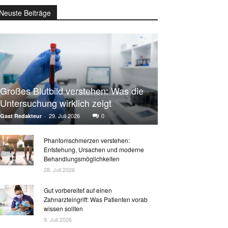
Neuste Beiträge
Großes Blutbild verstehen: Was die
Untersuchung wirklich zeigt
29. Juli 2026
0
Gast Redakteur
-
Phantomschmerzen verstehen:
Entstehung, Ursachen und moderne
Behandlungsmöglichkeiten
28. Juli 2026
Gut vorbereitet auf einen
Zahnarzteingriff: Was Patienten vorab
wissen sollten
9. Juli 2026