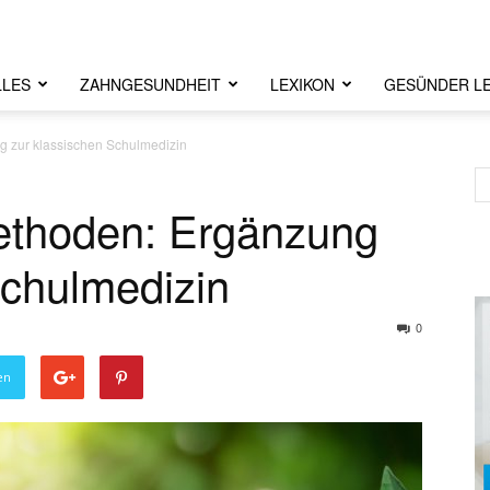
LLES
ZAHNGESUNDHEIT
LEXIKON
GESÜNDER L
g zur klassischen Schulmedizin
methoden: Ergänzung
Schulmedizin
0
en