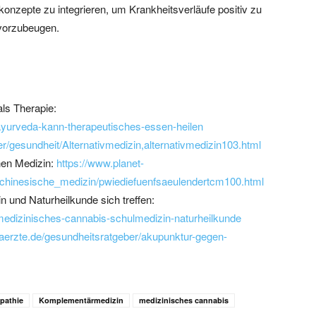
konzepte zu integrieren, um Krankheitsverläufe positiv zu
 vorzubeugen.
ls Therapie:
ayurveda-kann-therapeutisches-essen-heilen
er/gesundheit/Alternativmedizin,alternativmedizin103.html
chen Medizin:
https://www.planet-
le_chinesische_medizin/pwiediefuenfsaeulendertcm100.html
und Naturheilkunde sich treffen:
medizinisches-cannabis-schulmedizin-naturheilkunde
.aerzte.de/gesundheitsratgeber/akupunktur-gegen-
pathie
Komplementärmedizin
medizinisches cannabis