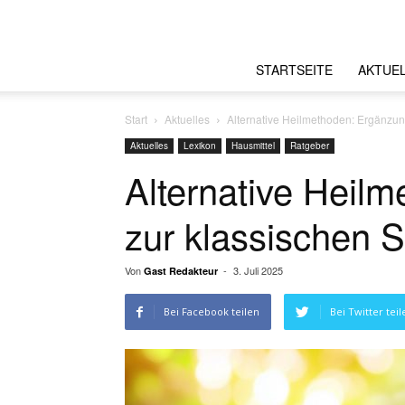
STARTSEITE
AKTUE
Start
Aktuelles
Alternative Heilmethoden: Ergänzun
Aktuelles
Lexikon
Hausmittel
Ratgeber
Alternative Heil
zur klassischen 
Von
-
3. Juli 2025
Gast Redakteur
Bei Facebook teilen
Bei Twitter teil