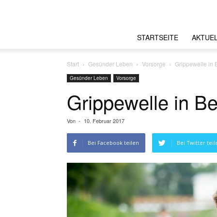
STARTSEITE
AKTUE
Start
Gesünder Leben
Vorsorge
Grippewelle in 
Gesünder Leben
Vorsorge
Grippewelle in Be
Von
-
10. Februar 2017
Bei Facebook teilen
Bei Twitter teil