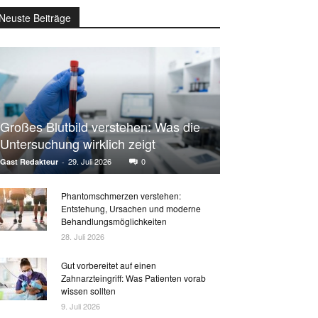
Neuste Beiträge
Großes Blutbild verstehen: Was die
Untersuchung wirklich zeigt
29. Juli 2026
0
Gast Redakteur
-
Phantomschmerzen verstehen:
Entstehung, Ursachen und moderne
Behandlungsmöglichkeiten
28. Juli 2026
Gut vorbereitet auf einen
Zahnarzteingriff: Was Patienten vorab
wissen sollten
9. Juli 2026