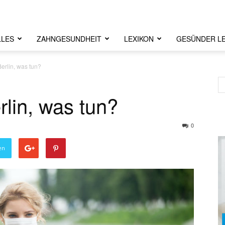
LLES
ZAHNGESUNDHEIT
LEXIKON
GESÜNDER L
Berlin, was tun?
rlin, was tun?
0
en