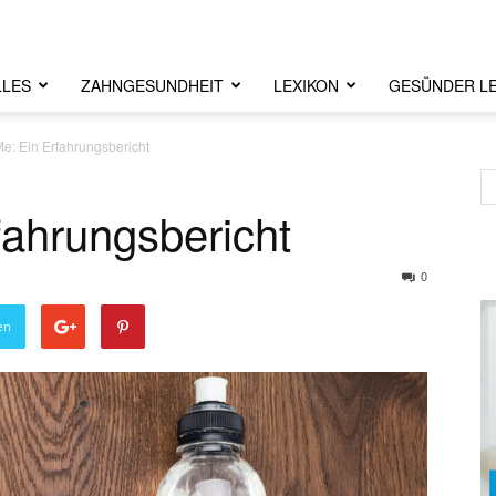
LLES
ZAHNGESUNDHEIT
LEXIKON
GESÜNDER L
e: Ein Erfahrungsbericht
ahrungsbericht
0
en