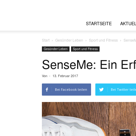
STARTSEITE
AKTUE
Start
Gesünder Leben
Sport und Fitness
SenseM
Gesünder Leben
Sport und Fitness
SenseMe: Ein Erf
Von
-
13. Februar 2017
Bei Facebook teilen
Bei Twitter teil