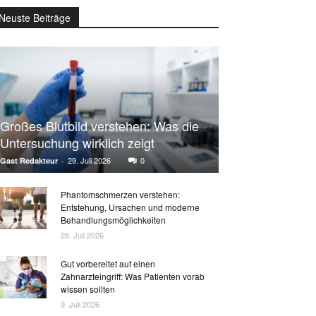
Neuste Beiträge
Großes Blutbild verstehen: Was die
Untersuchung wirklich zeigt
29. Juli 2026
0
Gast Redakteur
-
Phantomschmerzen verstehen:
Entstehung, Ursachen und moderne
Behandlungsmöglichkeiten
28. Juli 2026
Gut vorbereitet auf einen
Zahnarzteingriff: Was Patienten vorab
wissen sollten
9. Juli 2026