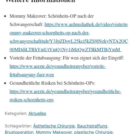
Mommy Makeover: Schönheits-OP nach der
Schwangerschaft:
https://www.ardmediathek.de/video/visite/m
ommy-makeover-schoenheits-op-nach-der-
schwangerschaft/ndr/Y3JpZDovL25kci5kZS9lNzkyNTA2OC
00MDdiLTRhYmUtYmQ1Ny1iMzQwZTBkMTBiYmM
Vorteile der Fettabsaugung: Für wen eignet sich der Eingriff:
https://www.aerzte.de/gesundheitsratgeber/vorteile-
fettabsaugung-fuer-wen
Gesundheitliche Risiken bei Schönheits-OPs:
https://www.aerzte.de/gesundheitsratgeber/gesundheitliche-
risiken-schoenheits-ops
Kategorien:
Aktuelles
Schlagwörter:
Ästhetische Chirurgie
,
Bauchstraffung
,
Brustoperation
,
Mommy Makeover
,
plastische Chirurgie
,