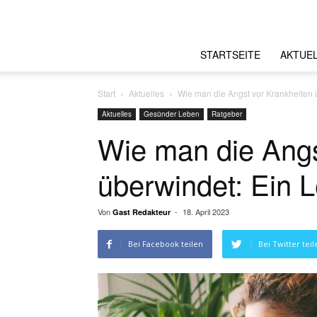
STARTSEITE
AKTUE
Start
Aktuelles
Wie man die Angst vor Krankheiten 
Aktuelles
Gesünder Leben
Ratgeber
Wie man die Angs
überwindet: Ein L
Von
-
18. April 2023
Gast Redakteur
Bei Facebook teilen
Bei Twitter teil