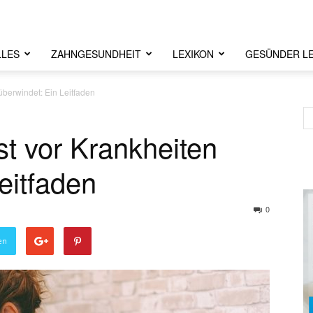
LLES
ZAHNGESUNDHEIT
LEXIKON
GESÜNDER L
überwindet: Ein Leitfaden
t vor Krankheiten
eitfaden
0
en