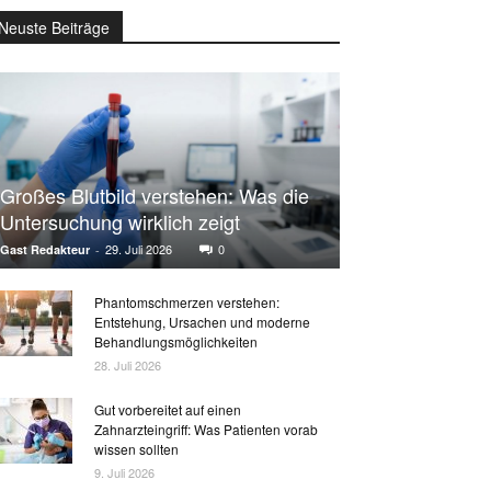
Neuste Beiträge
Großes Blutbild verstehen: Was die
Untersuchung wirklich zeigt
29. Juli 2026
0
Gast Redakteur
-
Phantomschmerzen verstehen:
Entstehung, Ursachen und moderne
Behandlungsmöglichkeiten
28. Juli 2026
Gut vorbereitet auf einen
Zahnarzteingriff: Was Patienten vorab
wissen sollten
9. Juli 2026