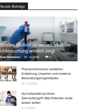
Neuste Beiträge
Großes Blutbild verstehen: Was die
Untersuchung wirklich zeigt
29. Juli 2026
0
Gast Redakteur
-
Phantomschmerzen verstehen:
Entstehung, Ursachen und moderne
Behandlungsmöglichkeiten
28. Juli 2026
Gut vorbereitet auf einen
Zahnarzteingriff: Was Patienten vorab
wissen sollten
9. Juli 2026