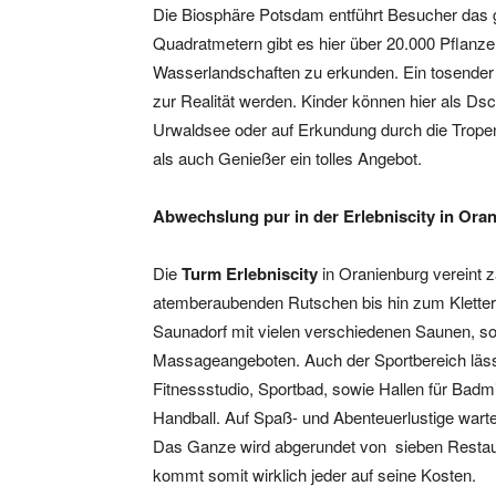
Die Biosphäre Potsdam entführt Besucher das ga
Quadratmetern gibt es hier über 20.000 Pflanz
Wasserlandschaften zu erkunden. Ein tosender
zur Realität werden. Kinder können hier als D
Urwaldsee oder auf Erkundung durch die Tropen
als auch Genießer ein tolles Angebot.
Abwechslung pur in der Erlebniscity in Ora
Die
Turm Erlebniscity
in Oranienburg vereint z
atemberaubenden Rutschen bis hin zum Klettertu
Saunadorf mit vielen verschiedenen Saunen, so
Massageangeboten. Auch der Sportbereich lässt 
Fitnessstudio, Sportbad, sowie Hallen für Badmin
Handball. Auf Spaß- und Abenteuerlustige wart
Das Ganze wird abgerundet von sieben Restau
kommt somit wirklich jeder auf seine Kosten.