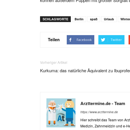
können außerdem Puppen mit größter Sorgfalt b
SCHLAGWORTE
Berlin
spaß
Urlaub
Winte
Teilen
Facebook
Twitter
Vorheriger Artikel
Kurkuma: das natürliche Äquivalent zu Ibuprofe
Arzttermine.de - Team
https://www.arzttermine.de
Hier schreibt das Team von Ar
Medizin, Zahnmeidzin und e-He