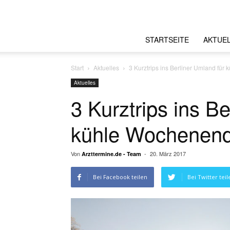
STARTSEITE
AKTUE
Start
Aktuelles
3 Kurztrips ins Berliner Umland fü
Aktuelles
3 Kurztrips ins B
kühle Wochenen
Von
-
20. März 2017
Arzttermine.de - Team
Bei Facebook teilen
Bei Twitter teil