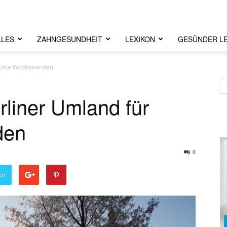
LLES
ZAHNGESUNDHEIT
LEXIKON
GESÜNDER L
r kühle Wochenenden
erliner Umland für
den
0
en