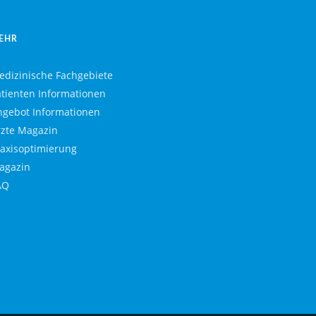
EHR
edizinische Fachgebiete
atienten Informationen
ngebot Informationen
rzte Magazin
raxisoptimierung
agazin
AQ