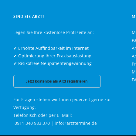
SIND SIE ARZT?
M
Legen Sie Ihre kostenlose Profilseite an:
M
P
✔ Erhöhte Auffindbarkeit im Internet
A
✔ Optimierung Ihrer Praxisauslastung
Ä
✔ Risikofreie Neupatientengewinnung
P
M
F
Jetzt kostenlos als Arzt registrieren!
Für Fragen stehen wir Ihnen jederzeit gerne zur
Verfügung.
Telefonisch oder per E- Mail:
0911 340 983 370
|
info@arzttermine.de