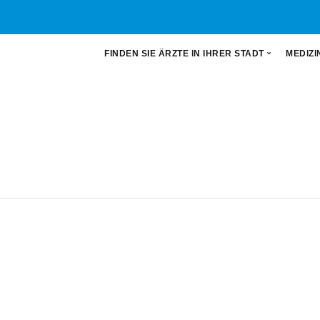
FINDEN SIE ÄRZTE IN IHRER STADT
MEDIZI
Auswahl an Ärzten
All
Ärzte in Frankfurt
Aug
Ärzte in Hamburg
Der
Ärzte in München
Gyn
Hal
MR
Ort
Urol
Zah