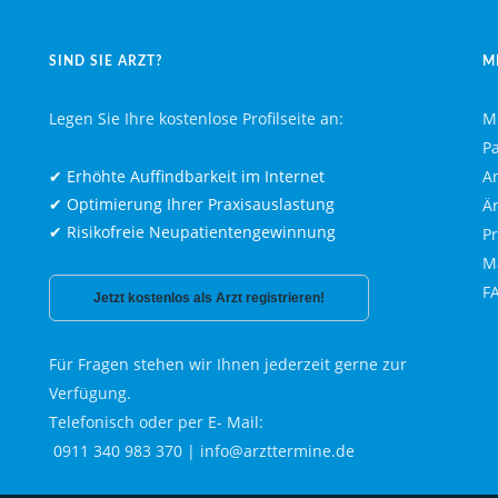
SIND SIE ARZT?
M
Legen Sie Ihre kostenlose Profilseite an:
M
P
✔ Erhöhte Auffindbarkeit im Internet
A
✔ Optimierung Ihrer Praxisauslastung
Ä
✔ Risikofreie Neupatientengewinnung
P
M
F
Jetzt kostenlos als Arzt registrieren!
Für Fragen stehen wir Ihnen jederzeit gerne zur
Verfügung.
Telefonisch oder per E- Mail:
0911 340 983 370
|
info@arzttermine.de