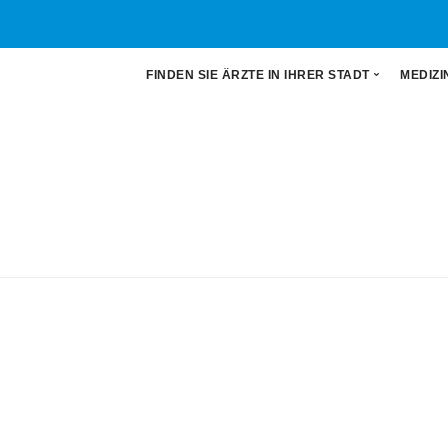
FINDEN SIE ÄRZTE IN IHRER STADT
MEDIZI
Auswahl an Ärzten
All
Ärzte in Frankfurt
Aug
Ärzte in Hamburg
Der
Ärzte in München
Gyn
Hal
MR
Ort
Urol
Zah