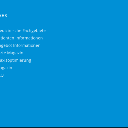
EHR
edizinische Fachgebiete
atienten Informationen
ngebot Informationen
rzte Magazin
raxisoptimierung
agazin
AQ