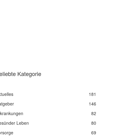
eliebte Kategorie
tuelles
181
atgeber
146
rkrankungen
82
esünder Leben
80
orsorge
69