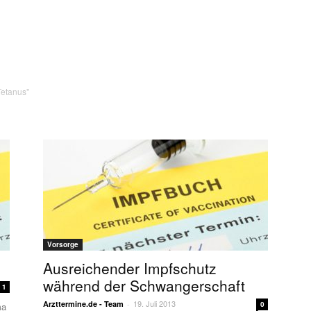
Tetanus"
Vorsorge
Ausreichender Impfschutz
während der Schwangerschaft
1
19. Juli 2013
Arzttermine.de - Team
-
0
ma