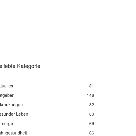
eliebte Kategorie
tuelles
181
atgeber
146
rkrankungen
82
esünder Leben
80
orsorge
69
ahngesundheit
66