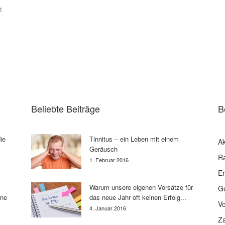
t
Beliebte Beiträge
B
ie
Tinnitus – ein Leben mit einem
Ak
Geräusch
R
1. Februar 2016
E
Warum unsere eigenen Vorsätze für
G
rne
das neue Jahr oft keinen Erfolg...
V
4. Januar 2016
Z