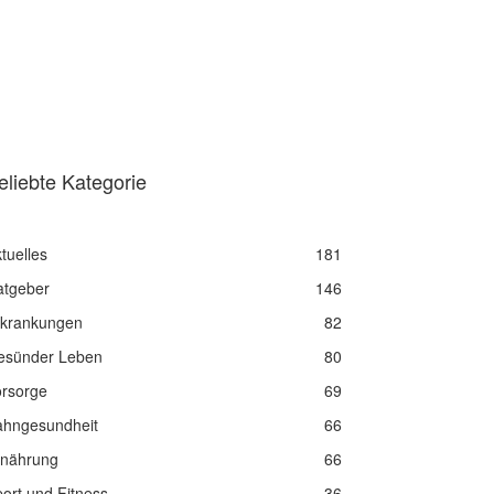
eliebte Kategorie
tuelles
181
atgeber
146
rkrankungen
82
esünder Leben
80
orsorge
69
ahngesundheit
66
rnährung
66
ort und Fitness
36