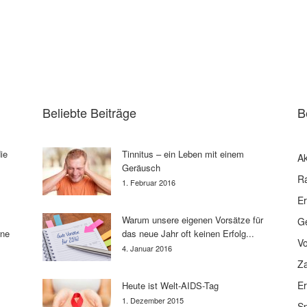
Beliebte Beiträge
B
ie
Tinnitus – ein Leben mit einem
Ak
Geräusch
R
1. Februar 2016
E
Warum unsere eigenen Vorsätze für
G
rne
das neue Jahr oft keinen Erfolg...
V
4. Januar 2016
Z
E
Heute ist Welt-AIDS-Tag
1. Dezember 2015
Sp