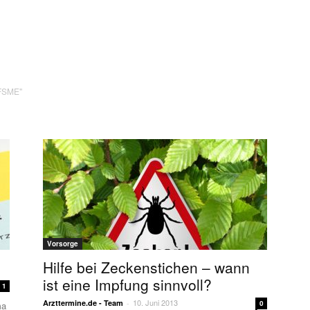
"FSME"
Vorsorge
Hilfe bei Zeckenstichen – wann
ist eine Impfung sinnvoll?
1
10. Juni 2013
Arzttermine.de - Team
-
0
ma