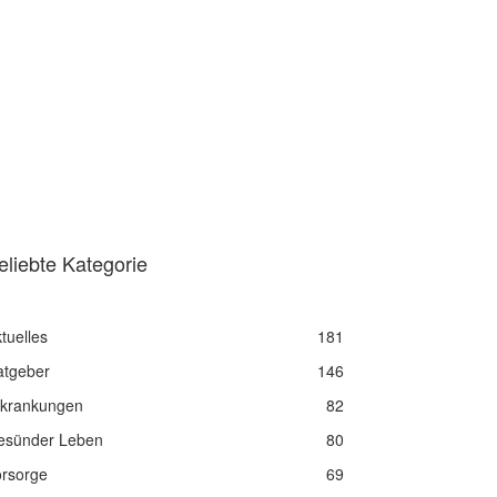
eliebte Kategorie
tuelles
181
atgeber
146
rkrankungen
82
esünder Leben
80
orsorge
69