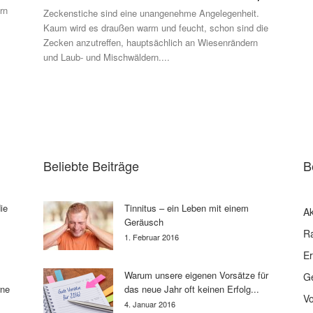
rn
Zeckenstiche sind eine unangenehme Angelegenheit.
Kaum wird es draußen warm und feucht, schon sind die
Zecken anzutreffen, hauptsächlich an Wiesenrändern
und Laub- und Mischwäldern....
Beliebte Beiträge
B
ie
Tinnitus – ein Leben mit einem
Ak
Geräusch
R
1. Februar 2016
E
Warum unsere eigenen Vorsätze für
G
rne
das neue Jahr oft keinen Erfolg...
V
4. Januar 2016