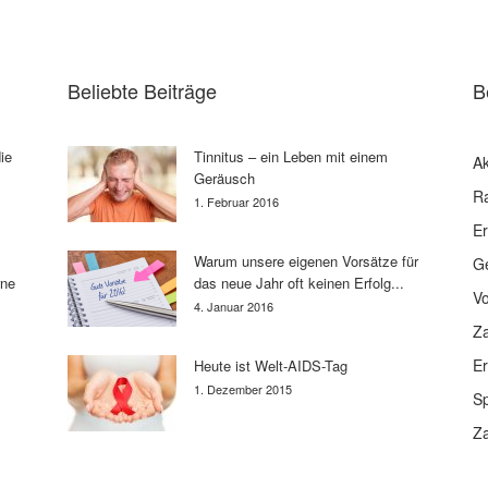
Beliebte Beiträge
B
ie
Tinnitus – ein Leben mit einem
Ak
Geräusch
R
1. Februar 2016
E
Warum unsere eigenen Vorsätze für
G
rne
das neue Jahr oft keinen Erfolg...
V
4. Januar 2016
Z
E
Heute ist Welt-AIDS-Tag
1. Dezember 2015
Sp
Z