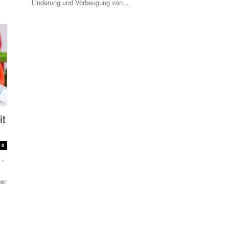
Linderung und Vorbeugung von...
it
0
 -
per