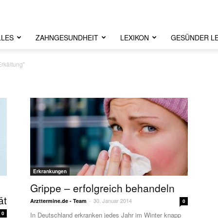
LLES
ZAHNGESUNDHEIT
LEXIKON
GESÜNDER L
Erkältung"
Erkrankungen
Grippe – erfolgreich behandeln
ät
30. Januar 2014
Arzttermine.de - Team
-
0
0
In Deutschland erkranken jedes Jahr im Winter knapp