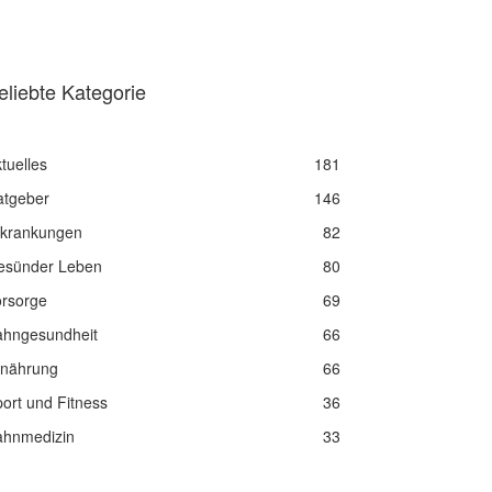
eliebte Kategorie
tuelles
181
atgeber
146
rkrankungen
82
esünder Leben
80
orsorge
69
ahngesundheit
66
rnährung
66
ort und Fitness
36
ahnmedizin
33