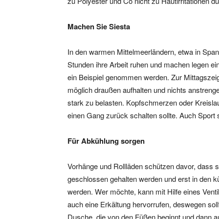
zu Polyester und Co nicht zu Hautirritationen d
Machen Sie Siesta
In den warmen Mittelmeerländern, etwa in Spani
Stunden ihre Arbeit ruhen und machen legen ein
ein Beispiel genommen werden. Zur Mittagszeigt
möglich draußen aufhalten und nichts anstreng
stark zu belasten. Kopfschmerzen oder Kreisla
einen Gang zurück schalten sollte. Auch Sport 
Für Abkühlung sorgen
Vorhänge und Rollläden schützen davor, dass si
geschlossen gehalten werden und erst in den k
werden. Wer möchte, kann mit Hilfe eines Ventil
auch eine Erkältung hervorrufen, deswegen soll
Dusche, die von den Füßen beginnt und dann au