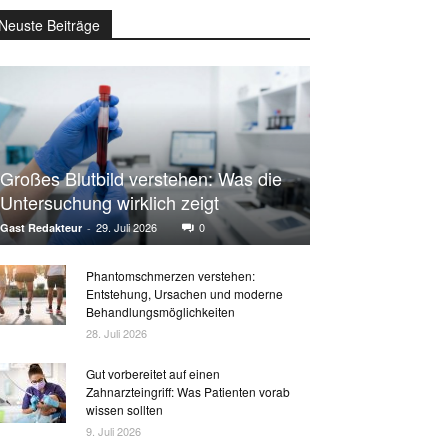
Neuste Beiträge
Großes Blutbild verstehen: Was die
Untersuchung wirklich zeigt
29. Juli 2026
0
Gast Redakteur
-
Phantomschmerzen verstehen:
Entstehung, Ursachen und moderne
Behandlungsmöglichkeiten
28. Juli 2026
Gut vorbereitet auf einen
Zahnarzteingriff: Was Patienten vorab
wissen sollten
9. Juli 2026