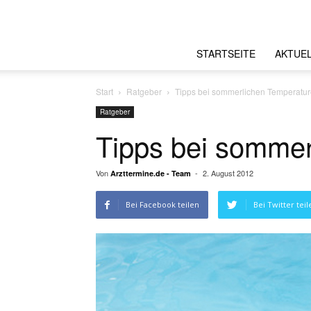
STARTSEITE
AKTUE
Start
Ratgeber
Tipps bei sommerlichen Temperatu
Ratgeber
Tipps bei sommer
Von
-
2. August 2012
Arzttermine.de - Team
Bei Facebook teilen
Bei Twitter teil