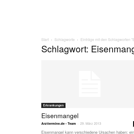
Start
Schlagworte
Einträge mit den Schlagworten 
Schlagwort: Eisenman
Erkrankungen
Eisenmangel
29. März 2013
Arzttermine.de - Team
-
Eisenmangel kann verschiedene Ursachen haben: ei