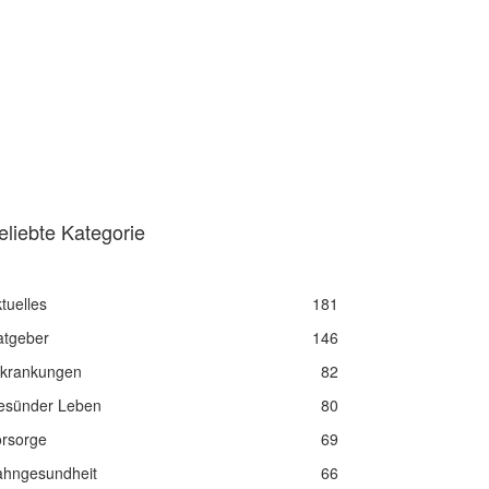
eliebte Kategorie
tuelles
181
atgeber
146
rkrankungen
82
esünder Leben
80
orsorge
69
ahngesundheit
66