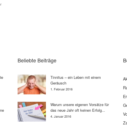
r
Beliebte Beiträge
B
ie
Tinnitus – ein Leben mit einem
Ak
Geräusch
R
1. Februar 2016
E
Warum unsere eigenen Vorsätze für
G
rne
das neue Jahr oft keinen Erfolg...
V
4. Januar 2016
Z