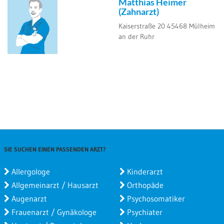
Matthias Heimer
(Zahnarzt)
Kaiserstraße 20
45468
Mülheim
an der Ruhr
SIE SUCHEN EINEN PASSENDEN ARZT?
Allergologe
Kinderarzt
Allgemeinarzt / Hausarzt
Orthopäde
Augenarzt
Psychosomatiker
Frauenarzt / Gynäkologe
Psychiater