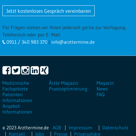
Jetzt kostenloses Gespräch vereinbaren
Für Fragen stehen wir Ihnen jederzeit gerne zur Verfügung.
Telefonisch oder per E- Mail:
0911 / 340 983 370
|
info@arzttermine.de
Medizinische
Ärzte Magazin
Magazin
Fachgebiete
Praxisoptimierung
News
Patienten
FAQ
Informationen
Angebot
Informationen
© 2023 Arzttermine.de
AGB
Impressum
Datenschutz
Kontakt
Jobs
Presse
Privatsphäre