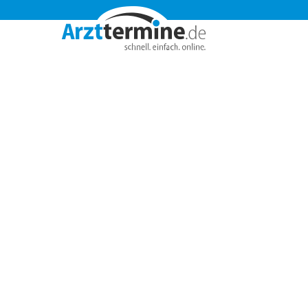



