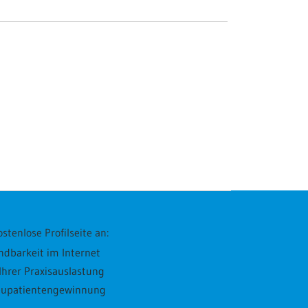
stenlose Profilseite an:
ndbarkeit im Internet
hrer Praxisauslastung
Neupatientengewinnung