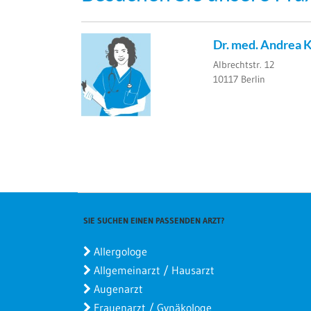
Dr. med. Andrea 
Albrechtstr. 12
10117
Berlin
SIE SUCHEN EINEN PASSENDEN ARZT?
Allergologe
Allgemeinarzt / Hausarzt
Augenarzt
Frauenarzt / Gynäkologe