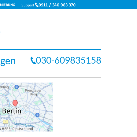
0911 / 340 983 370
IMIERUNG
Support
n
030-609835158
egen