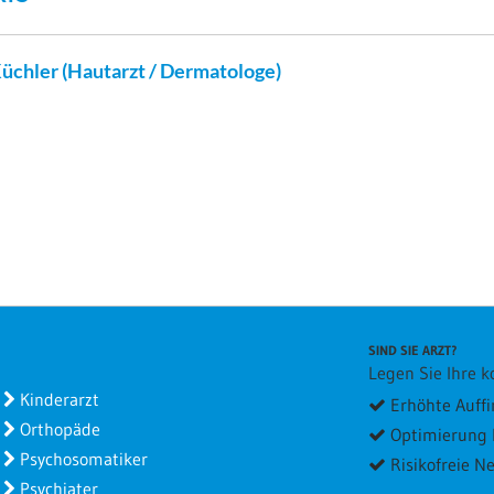
Küchler
(Hautarzt / Dermatologe)
SIND SIE ARZT?
Legen Sie Ihre ko
Kinderarzt
Erhöhte Auffi
Orthopäde
Optimierung I
Psychosomatiker
Risikofreie 
Psychiater