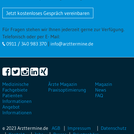
Jetzt kostenloses Gespräch vereinbaren
Für Fragen stehen wir Ihnen jederzeit gerne zur Verfügung.
Telefonisch oder per E- Mail:
0911 / 340 983 370
|
info@arzttermine.de
Medizinische
Ärzte Magazin
Magazin
Fachgebiete
Praxisoptimierung
News
Patienten
FAQ
Informationen
Angebot
Informationen
© 2023 Arzttermine.de
AGB
Impressum
Datenschutz