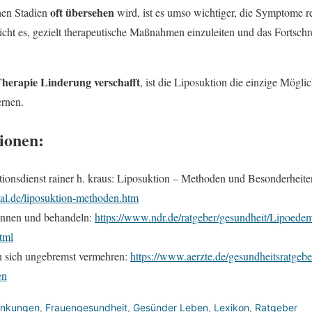
oft übersehen
hen Stadien
wird, ist es umso wichtiger, die Symptome re
icht es, gezielt therapeutische Maßnahmen einzuleiten und das Fortsch
Therapie Linderung verschafft
, ist die Liposuktion die einzige Mögli
ernen.
ionen:
ionsdienst rainer h. kraus: Liposuktion – Methoden und Besonderheite
al.de/liposuktion-methoden.htm
nnen und behandeln:
https://www.ndr.de/ratgeber/gesundheit/Lipoed
tml
n sich ungebremst vermehren:
https://www.aerzte.de/gesundheitsratgebe
en
ankungen
,
Frauengesundheit
,
Gesünder Leben
,
Lexikon
,
Ratgeber