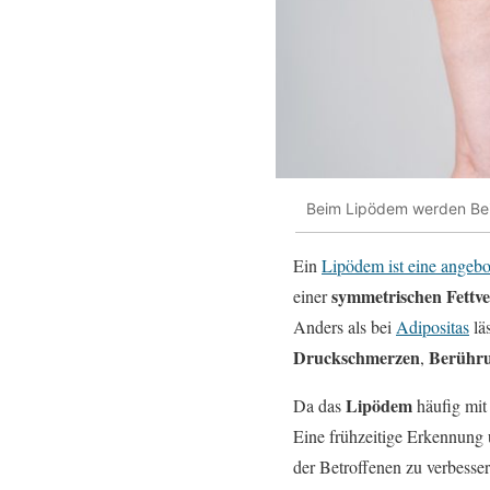
Beim Lipödem werden Bei
Ein
Lipödem ist eine angebo
symmetrischen Fettv
einer
Anders als bei
Adipositas
lä
Druckschmerzen
Berühru
,
Lipödem
Da das
häufig mit
Eine frühzeitige Erkennung 
der Betroffenen zu verbesser