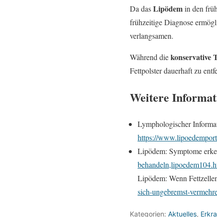
Lipödem
Da das
in den frü
frühzeitige Diagnose ermögl
verlangsamen.
konservative 
Während die
Fettpolster dauerhaft zu entf
Weitere Informat
Lymphologischer Informat
https://www.lipoedemport
Lipödem: Symptome erke
behandeln,lipoedem104.h
Lipödem: Wenn Fettzelle
sich-ungebremst-vermehr
Kategorien:
Aktuelles
,
Erkr