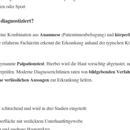
en oder Sport
diagnostiziert?
Anamnese
körperl
 eine Kombination aus
(Patientinnenbefragung) und
ne erfahrene Fachärztin erkennt die Erkrankung anhand der typischen K
Palpationstest
ogenannte
: Hierbei wird die Haut vorsichtig abgetastet, 
bildgebenden Verfa
rprüfen. Moderne Diagnoserichtlinien raten von
ne verlässlichen Aussagen
zur Erkrankung liefern.
schleichend und wird in drei Stadien eingeteilt:
erfläche mit verdicktem Unterhautfettgewebe
 und unebene Hautstruktur