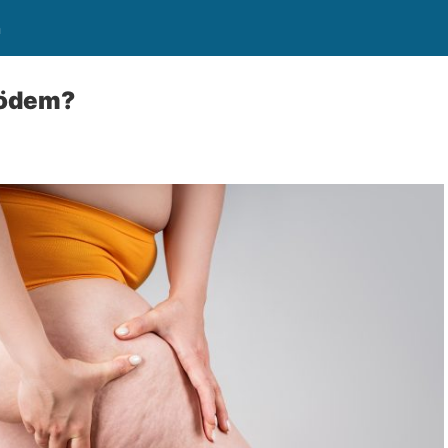
n
pödem?