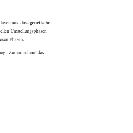
genetische
 davon aus, dass
onellen Umstellungsphasen
iesen Phasen.
iegt. Zudem scheint das