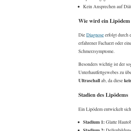
Kein Ansprechen auf Diät
Wie wird ein Lipödem 
Die
Diagnose
erfolgt durch
erfahrener Facharzt oder ei
Schmerzsymptome.
Besonders wichtig ist der s
Unterhautfettgewebes zu übe
Ultraschall
kei
ab, da diese
Stadien des Lipödems
Ein Lipödem entwickelt sich 
Stadium 1:
Glatte Hautob
Stadium 2:
Dellenbildung