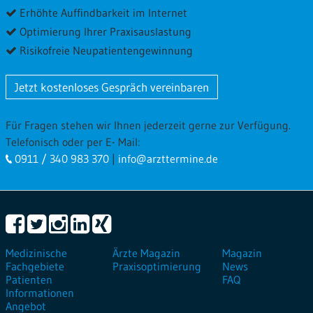
Erhöhte Auffindbarkeit im Internet
Optimierung Ihrer Praxisauslastung
Risikofreie Neupatientengewinnung
Jetzt kostenloses Gespräch vereinbaren
Für Fragen stehen wir Ihnen jederzeit gerne zur Verfügung.
Telefonisch oder per E- Mail:
0911 / 340 983 370
|
info@arzttermine.de
Medizinische
Ärzte Magazin
Magazin
Fachgebiete
Praxisoptimierung
News
Patienten
FAQ
Informationen
Angebot