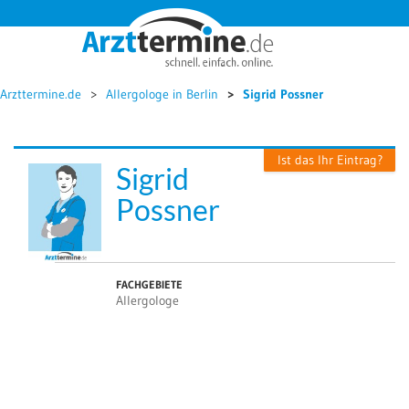




Arzttermine.de
Allergologe in Berlin
Sigrid Possner
Ist das Ihr Eintrag?
Sigrid
Possner
FACHGEBIETE
Allergologe