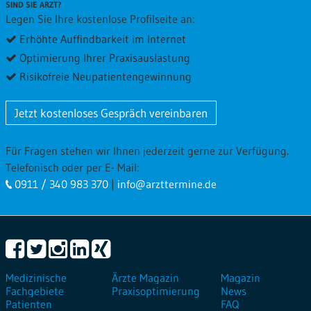
SIND SIE ARZT?
Legen Sie Ihre kostenlose Profilseite an:
Erhöhte Auffindbarkeit im Internet
Optimierung Ihrer Praxisauslastung
Risikofreie Neupatientengewinnung
Jetzt kostenloses Gespräch vereinbaren
Für Fragen stehen wir Ihnen jederzeit gerne zur Verfügung.
Telefonisch oder per E- Mail:
0911 / 340 983 370
|
info@arzttermine.de
Medizinische
Ärzte Magazin
Magazin
Fachgebiete
Praxisoptimierung
News
Patienten
FAQ