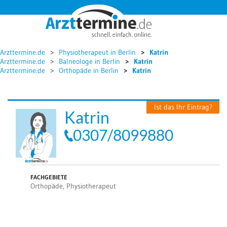




Arzttermine.de
Physiotherapeut in Berlin
Katrin
Arzttermine.de
Balneologe in Berlin
Katrin
Arzttermine.de
Orthopäde in Berlin
Katrin
Ist das Ihr Eintrag?
Katrin
0307/8099880
FACHGEBIETE
Orthopäde, Physiotherapeut