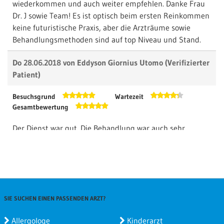
wiederkommen und auch weiter empfehlen. Danke Frau
Dr. J sowie Team! Es ist optisch beim ersten Reinkommen
keine futuristische Praxis, aber die Arzträume sowie
Behandlungsmethoden sind auf top Niveau und Stand.
Do 28.06.2018 von
Eddyson Giornius Utomo
(Verifizierter
Patient)
Besuchsgrund
Wartezeit
Gesamtbewertung
Der Dienst war gut. Die Behandlung war auch sehr
hilfreich. Ich musste nur noch 5 Minuten warten. Die
Arztpraxis war erreichbar. Ich musste nur ca. 5 Minuten
von der U Adenauerplatz laufen.
Di 15.11.2016 von
nice
(Verifizierter Patient)
SIE SUCHEN EINEN PASSENDEN ARZT?
Besuchsgrund
Wartezeit
Gesamtbewertung
Allergologe
Kinderarzt