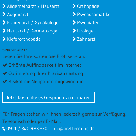
Allgemeinarzt / Hausarzt
Orthopäde
nice
Augenarzt
Psychosomatiker
Frauenarzt / Gynäkologe
Psychiater
Fr 16.09.2016 von
PLUSKAT
(Verifizierter Patient)
Hautarzt / Dermatologe
Urologe
Besuchsgrund
Wartezeit
Kieferorthopäde
Zahnarzt
Gesamtbewertung
SIND SIE ARZT?
Legen Sie Ihre kostenlose Profilseite an:
Alles sehr gut
Erhöhte Auffindbarkeit im Internet
Mi 22.07.2015 von
Jonas Schöfer
(Verifizierter Patient)
Optimierung Ihrer Praxisauslastung
Risikofreie Neupatientengewinnung
Besuchsgrund
Wartezeit
Gesamtbewertung
Jetzt kostenloses Gespräch vereinbaren
sehr freundlich und vor allem sorgfältig bei der Arbeit -
Es gibt kein Schnell-schnell bei Dr. Javidnia, sondern
Für Fragen stehen wir Ihnen jederzeit gerne zur Verfügung.
sorgfältigste Untersuchung & Dokumentation mit
Telefonisch oder per E- Mail:
ausführlicher Beratung.
0911 / 340 983 370
|
info@arzttermine.de