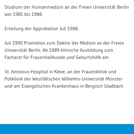
Studium der Humanmedizin an der Freien Universität Berlin
Besuchsgrund
Wartezeit
von 1981 bis 1988.
Gesamtbewertung
Erteilung der Approbation Juli 1988.
Sehr netter und kompetenter Arzt.
Juli 1990 Promotion zum Doktor der Medizin an der Freien
Do 20.02.2020 von
San
(Verifizierter Patient)
Universität Berlin. Ab 1989 klinische Ausbildung zum
Facharzt für Frauenheilkunde und Geburtshilfe am
Besuchsgrund
Wartezeit
Gesamtbewertung
St. Antonius-Hospital in Kleve, an der Frauenklinik und
Netter Arzt, der sich Zeit nimmt. Wartezeit top. Ganze
Poliklinik der Westfälischen Wilhelms-Universität Münster
Krankheitsgeschichte wurde aufgenommen, unter
und am Evangelischen Krankenhaus in Bergisch Gladbach.
anderem auch meine Allergie auf Erdnüsse. Im Anschluss
wurde mir ein Präparat verschrieben. Die
Packungsbeilage besagt: - "Darf nicht eingenommen
werden bei Erdnussallergie".....
Do 30.01.2020 von
Dorothea Hämmerer
(Verifizierter
Patient)