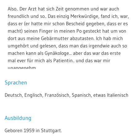
Also.. Der Arzt hat sich Zeit genommen und war auch
freundlich und so.. Das einzig Merkwürdige, fand ich, war,
dass er (er hatte mir schon Bescheid gegeben, dass er es
macht) seinen Finger in meinen Po gesteckt hat um von
dort aus meine Gebärmutter abzutasten. Ich hab mich
umgehört und gelesen, dass man das irgendwie auch so
machen kann als Gynäkologe... aber das war das erste
mal ever für mich als Patientin.. und das war mir
unangenehm..
Mo 04.05.2020 von
Michaela Adeler
(Verifizierter Patient)
Sprachen
Deutsch, Englisch, Französisch, Spanisch, etwas Italienisch
Besuchsgrund
Wartezeit
Gesamtbewertung
Super zu erreichen und sehr freundlich im Umgang mit
Ausbildung
den Patienten.
Geboren 1959 in Stuttgart.
Mo 09.03.2020 von
Nina Scheizel
(Verifizierter Patient)