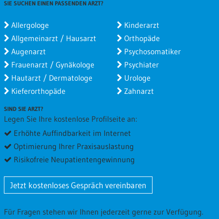
SIE SUCHEN EINEN PASSENDEN ARZT?
Besuchsgrund
Wartezeit
Allergologe
Kinderarzt
Gesamtbewertung
Allgemeinarzt / Hausarzt
Orthopäde
Augenarzt
Psychosomatiker
Sehr nett und informiert.
Frauenarzt / Gynäkologe
Psychiater
Mi 13.02.2019 von
Arslan
(Verifizierter Patient)
Hautarzt / Dermatologe
Urologe
Kieferorthopäde
Zahnarzt
Besuchsgrund
Wartezeit
Gesamtbewertung
SIND SIE ARZT?
Legen Sie Ihre kostenlose Profilseite an:
Sehr netter Arzt, War hilfreich und kompetent. Beim
Erhöhte Auffindbarkeit im Internet
nächsten mal gehe ich wieder zu ihm. :)
Optimierung Ihrer Praxisauslastung
Risikofreie Neupatientengewinnung
Mi 15.08.2018 von
Lena
(Verifizierter Patient)
Besuchsgrund
Wartezeit
Jetzt kostenloses Gespräch vereinbaren
Gesamtbewertung
Für Fragen stehen wir Ihnen jederzeit gerne zur Verfügung.
Sehr freundliches Team und sehr freundlicher und