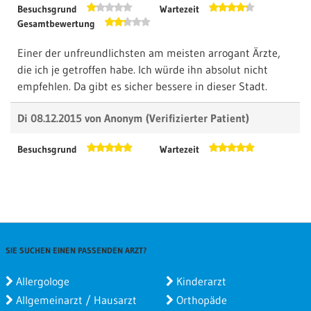
Besuchsgrund
Wartezeit
Gesamtbewertung
Einer der unfreundlichsten am meisten arrogant Ärzte,
die ich je getroffen habe. Ich würde ihn absolut nicht
empfehlen. Da gibt es sicher bessere in dieser Stadt.
Di 08.12.2015 von
Anonym
(Verifizierter Patient)
Besuchsgrund
Wartezeit
Gesamtbewertung
Kurzfristige Termine, kaum Wartezeit, freundlicher
Empfang - vor allem aber: gute, ausführliche und
kompetente Beratung. Bin sehr zufrieden.
SIE SUCHEN EINEN PASSENDEN ARZT?
Allergologe
Kinderarzt
Allgemeinarzt / Hausarzt
Orthopäde