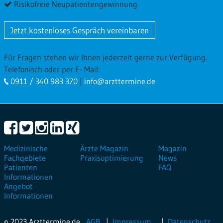
Risikofreie Neupatientengewinnung
Jetzt kostenloses Gespräch vereinbaren
Für Fragen stehen wir Ihnen jederzeit gerne zur Verfügung.
Telefonisch oder per E- Mail:
0911 / 340 983 370
|
info@arzttermine.de
Medizinische
Ärzte Magazin
Magazin
Fachgebiete
Praxisoptimierung
News
Patienten
FAQ
Informationen
Angebot
Informationen
© 2023 Arzttermine.de
AGB
Impressum
Datenschutz