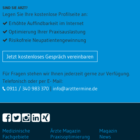
SIND SIE ARZT?
Legen Sie Ihre kostenlose Profilseite an:
Erhöhte Auffindbarkeit im Internet
Optimierung Ihrer Praxisauslastung
Risikofreie Neupatientengewinnung
Jetzt kostenloses Gespräch vereinbaren
Für Fragen stehen wir Ihnen jederzeit gerne zur Verfügung.
Telefonisch oder per E- Mail:
0911 / 340 983 370
|
info@arzttermine.de
Medizinische
Ärzte Magazin
Magazin
Fachgebiete
Praxisoptimierung
News