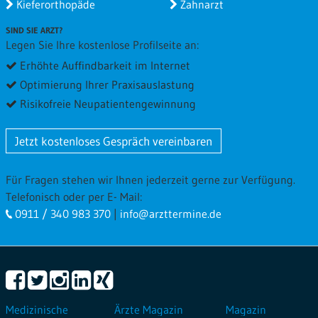
Kieferorthopäde
Zahnarzt
Di 11.10.2016 von
Schmitz
(Verifizierter Patient)
SIND SIE ARZT?
Besuchsgrund
Wartezeit
Legen Sie Ihre kostenlose Profilseite an:
Gesamtbewertung
Erhöhte Auffindbarkeit im Internet
Optimierung Ihrer Praxisauslastung
Er war sehr freundlich und hilfsbereit wenn es Probleme
Risikofreie Neupatientengewinnung
gibt.
Mo 20.06.2016 von
Albert
(Verifizierter Patient)
Jetzt kostenloses Gespräch vereinbaren
Besuchsgrund
Wartezeit
Für Fragen stehen wir Ihnen jederzeit gerne zur Verfügung.
Gesamtbewertung
Telefonisch oder per E- Mail:
Der Termin fand leider bei einem anderen Arzt statt!
0911 / 340 983 370
|
info@arzttermine.de
Mo 12.10.2015 von
Fabian
(Verifizierter Patient)
Besuchsgrund
Wartezeit
Gesamtbewertung
Medizinische
Ärzte Magazin
Magazin