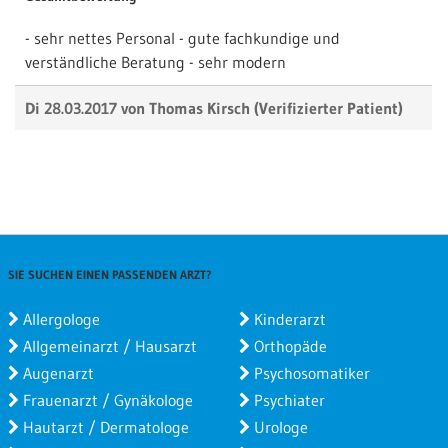
- sehr nettes Personal - gute fachkundige und
verständliche Beratung - sehr modern
Di 28.03.2017 von
Thomas Kirsch
(Verifizierter Patient)
Besuchsgrund
Wartezeit
Gesamtbewertung
Super! So gut wie keine Wartezeit! Und der Dr. Als auch
das ganze Team waren super freundlich. Habe auf
jedenfall meinen neuen Stammzahnarzt gefunden.
SIE SUCHEN EINEN PASSENDEN ARZT?
Di 28.02.2017 von
Christian Hille
(Verifizierter Patient)
Allergologe
Kinderarzt
Allgemeinarzt / Hausarzt
Orthopäde
Besuchsgrund
Wartezeit
Augenarzt
Psychosomatiker
Gesamtbewertung
Frauenarzt / Gynäkologe
Psychiater
keine wartezeit
Hautarzt / Dermatologe
Urologe