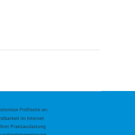
stenlose Profilseite an:
ndbarkeit im Internet
hrer Praxisauslastung
Neupatientengewinnung