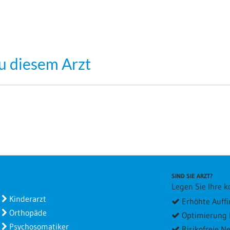
u diesem Arzt
SIND SIE ARZT?
Legen Sie Ihre ko
Kinderarzt
Erhöhte Auffi
Orthopäde
Optimierung I
Psychosomatiker
Risikofreie 