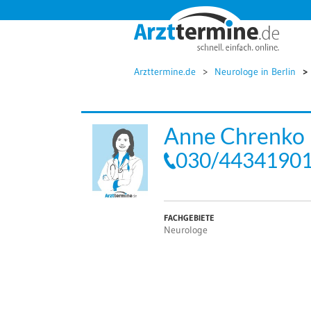




Arzttermine.de
Neurologe in Berlin
Anne Chrenko
030/4434190
FACHGEBIETE
Neurologe