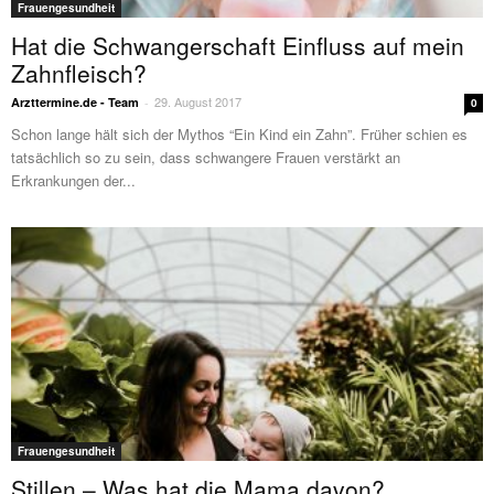
Frauengesundheit
Hat die Schwangerschaft Einfluss auf mein
Zahnfleisch?
29. August 2017
Arzttermine.de - Team
-
0
Schon lange hält sich der Mythos “Ein Kind ein Zahn”. Früher schien es
tatsächlich so zu sein, dass schwangere Frauen verstärkt an
Erkrankungen der...
Frauengesundheit
Stillen – Was hat die Mama davon?