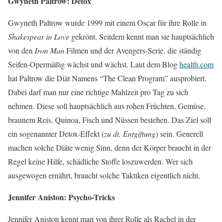
Gwyneth Paltrow: Detox
Gwyneth Paltrow wurde 1999 mit einem Oscar für ihre Rolle in
Shakespear in Love
gekrönt. Seitdem kennt man sie hauptsächlich
von den
Iron Man
Filmen und der Avengers-Serie, die ständig
Seifen-Opermäßig wächst und wächst. Laut dem Blog
health.com
hat Paltrow die Diät Namens “The Clean Program” ausprobiert.
Dabei darf man nur eine richtige Mahlzeit pro Tag zu sich
nehmen. Diese soll hauptsächlich aus rohen Früchten, Gemüse,
braunem Reis, Quinoa, Fisch und Nüssen bestehen. Das Ziel soll
ein sogenannter Detox-Effekt (
zu dt. Entgiftung
) sein. Generell
machen solche Diäte wenig Sinn, denn der Körper braucht in der
Regel keine Hilfe, schädliche Stoffe loszuwerden. Wer sich
ausgewogen ernährt, braucht solche Taktiken eigentlich nicht.
Jennifer Aniston: Psycho-Tricks
Jennifer Aniston kennt man von ihrer Rolle als Rachel in der