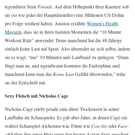
legendären Serie
Friends
. Auf dem Höhepunkt ihrer Karriere soll
sie (so wie jeder der Hauptdarsteller) eine Millionen US-Dollar
pro Folge verdient haben. Aniston erzählte
Women’s Health
Magazin
, dass sie in ihren faulsten Momenten die “10 Minute
Workout Rule” anwendet. Denn manchmal hat die 48-Jährige
einfach keine Lust auf Sport. Also überredet sie sich selbst, indem
sie es wagt, “nur” 10 Minuten aufs Laufband zu springen. “Dann
fängt man an, und irgendwann kommen die Endorphine und
manchmal kann man das
Keine Lust
-Gefühl überwinden,” teilte
sie der Zeitschrift mit.
Sexy Fleisch mit Nicholas Cage
Nicholas Cage erlebt gerade eine dürre Trockenzeit in seiner
Laufbahn als Schauspieler. Es gab aber Jahre, in denen Cage ein
wahrer Schauspiel-Alchemist war. Filme wie
Con-Air
oder
Face-
off
haben ihm einen Platz unter den besten Action-Stars gesichert.