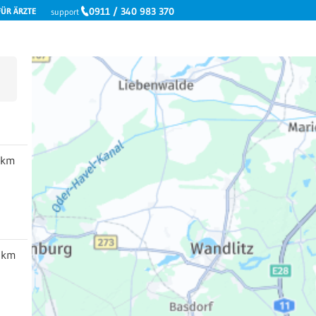
0911 / 340 983 370
FÜR ÄRZTE
support
9km
4km