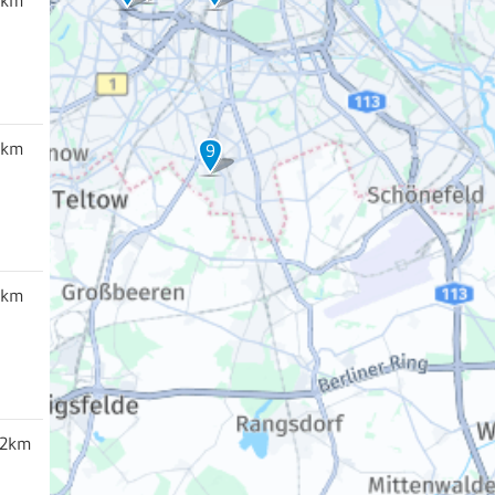
3km
9
3km
,2km