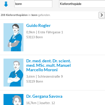
208
Kieferorthopäden
in
bonn
gefunden.
Guido Rogler
0,9km |
Erste Fährgasse 1
53113
Bonn
Dr. med. dent. Dr. scient.
med. MSc. mult. Manuel
Marcello Moroni
3,4km |
Schlesienstraße 9
53119
Bonn
Dr. Gergana Savova
16,7km |
Josefstr. 12