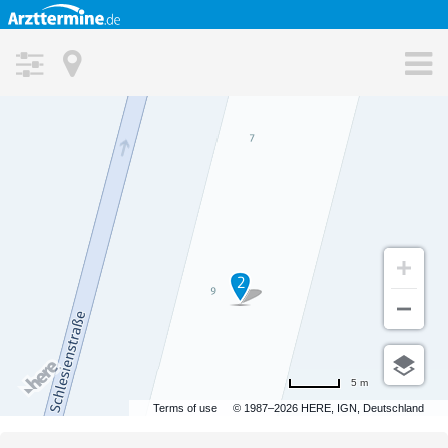
FAQ
Kontakt
Medizinische Fachgebiete
Patienten Informationen
Magazin
ORT
Praxisoptimierung
Ärzte Magazin
MAX. ENTFERNUNG VOM SUCHORT
Angebot Informationen
Jobs
2
FACHRICHTUNG
Datenschutz
Impressum
VERSICHERUNGSART
AGB
gesetzlich
privat
5 m
Terms of use
© 1987–2026 HERE, IGN, Deutschland