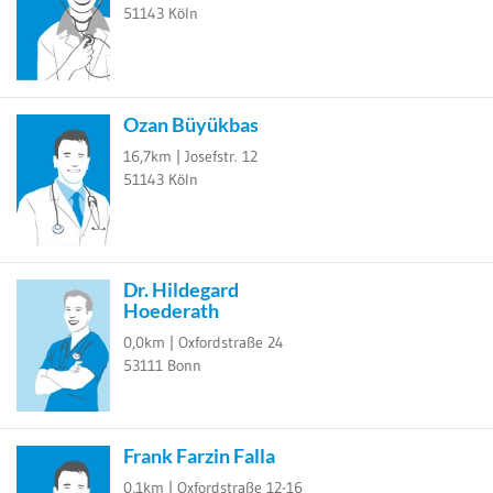
51143
Köln
Ozan Büyükbas
16,7km |
Josefstr. 12
51143
Köln
Dr. Hildegard
Hoederath
0,0km |
Oxfordstraße 24
53111
Bonn
Frank Farzin Falla
0,1km |
Oxfordstraße 12-16