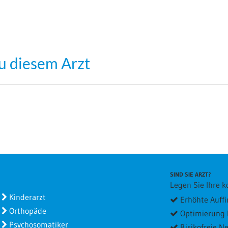
u diesem Arzt
SIND SIE ARZT?
Legen Sie Ihre ko
Kinderarzt
Erhöhte Auffi
Orthopäde
Optimierung I
Psychosomatiker
Risikofreie 