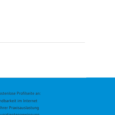
stenlose Profilseite an:
ndbarkeit im Internet
hrer Praxisauslastung
Neupatientengewinnung