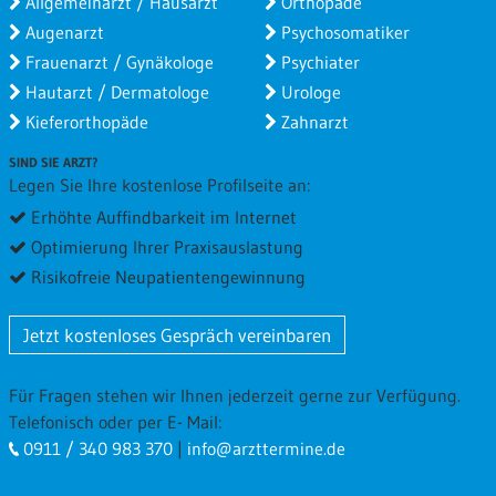
Although I had to wait for about an hour, the doctor
Allgemeinarzt / Hausarzt
Orthopäde
himself was excellent - friendly, careful and explained
Augenarzt
Psychosomatiker
everything in detail. And it is possible to make an
Frauenarzt / Gynäkologe
Psychiater
appointment within a week which is very convenient.
Hautarzt / Dermatologe
Urologe
Kieferorthopäde
Zahnarzt
Mo 06.10.2014 von
Maddy
(Verifizierter Patient)
SIND SIE ARZT?
Besuchsgrund
Wartezeit
Legen Sie Ihre kostenlose Profilseite an:
Gesamtbewertung
Erhöhte Auffindbarkeit im Internet
Optimierung Ihrer Praxisauslastung
Excelent, super. Kann nur empfehlen...
Risikofreie Neupatientengewinnung
Di 16.09.2014 von
Olivia
(Verifizierter Patient)
Jetzt kostenloses Gespräch vereinbaren
Besuchsgrund
Wartezeit
Gesamtbewertung
Für Fragen stehen wir Ihnen jederzeit gerne zur Verfügung.
Wunderbar. Ich war gut betreut. Mehr kann ich nicht
Telefonisch oder per E- Mail:
sagen.
0911 / 340 983 370
|
info@arzttermine.de